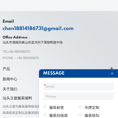
Email
chen18814186731@gmail.com
Office Address：
汕头市潮南区峡山街道洋内下厝朝晖路中段
TEL:+86 18814186731
PHONE： +86 18814186731
产品
MESSAGE
新闻中心
*
关于我们
汕头立捷服装辅料
汕头立捷为服装服饰箱包家纺鞋帽标签等产品厂家提供标签定制、吊牌定做、包
服装标签
吊牌定制
装袋批发定制以及服装纽扣低价批量出售；我们承接来自全球的订单，欢迎采
服装拉链袋
服装纽扣