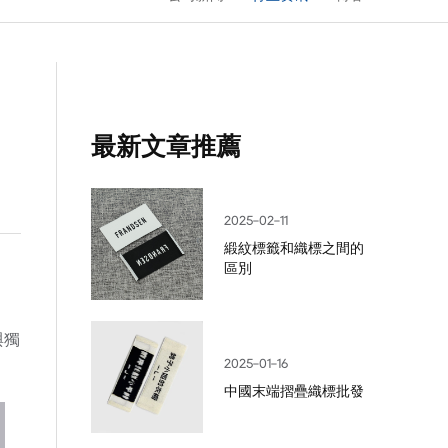
最新文章推薦
2025-02-11
緞紋標籤和織標之間的
區別
與獨
2025-01-16
中國末端摺疊織標批發