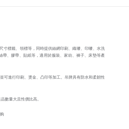
尺寸標籤、領標等，同時提供絲網印刷、織嘜、印嘜、水洗
絲帶、膠帶、貼紙等，適用於服裝、家紡、褲子、床墊等產
並可進行印刷、燙金、凸印等加工。吊牌具有防水和柔韌性
產品數量大且性價比高。
购