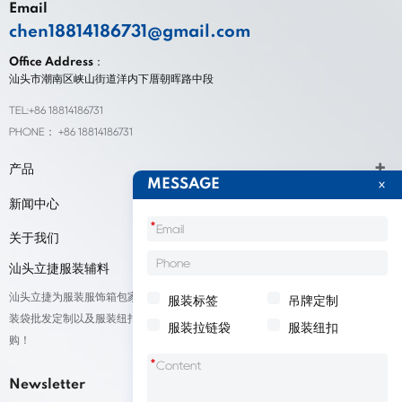
Email
chen18814186731@gmail.com
Office Address：
汕头市潮南区峡山街道洋内下厝朝晖路中段
TEL:+86 18814186731
PHONE： +86 18814186731
产品
MESSAGE
新闻中心
*
关于我们
汕头立捷服装辅料
汕头立捷为服装服饰箱包家纺鞋帽标签等产品厂家提供标签定制、吊牌定做、包
服装标签
吊牌定制
装袋批发定制以及服装纽扣低价批量出售；我们承接来自全球的订单，欢迎采
服装拉链袋
服装纽扣
购！
*
Newsletter