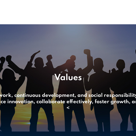
Values
work, continuous development, and social responsibility
innovation, collaborate effectively, foster growth, and f
<