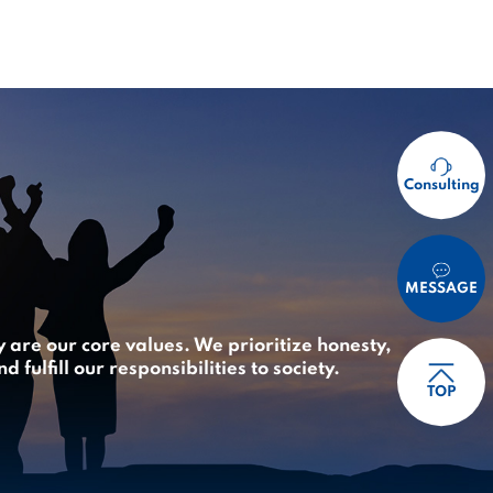
Consulting
MESSAGE
 are our core values. We prioritize honesty,
ulfill our responsibilities to society.
TOP