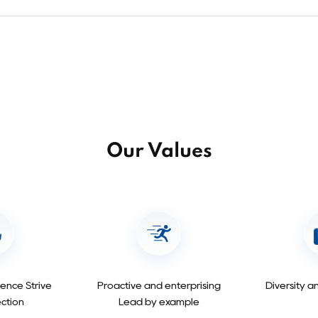
Our Values
lence Strive
Proactive and enterprising
Diversity a
ection
Lead by example