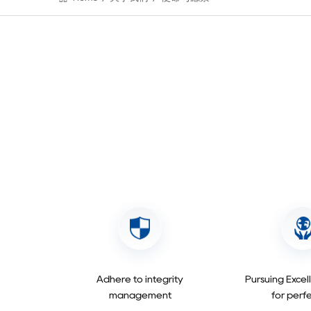
Adhere to integrity
Pursuing Excel
management
for perf