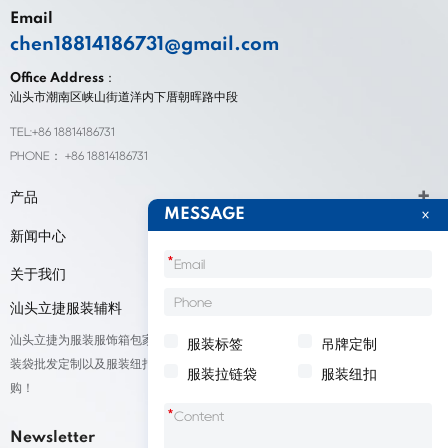
Email
chen18814186731@gmail.com
Office Address：
汕头市潮南区峡山街道洋内下厝朝晖路中段
TEL:+86 18814186731
PHONE： +86 18814186731
产品
MESSAGE
新闻中心
*
关于我们
汕头立捷服装辅料
汕头立捷为服装服饰箱包家纺鞋帽标签等产品厂家提供标签定制、吊牌定做、包
服装标签
吊牌定制
装袋批发定制以及服装纽扣低价批量出售；我们承接来自全球的订单，欢迎采
服装拉链袋
服装纽扣
购！
*
Newsletter