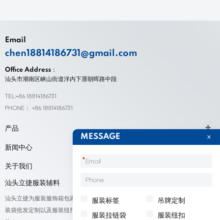
Email
chen18814186731@gmail.com
Office Address：
汕头市潮南区峡山街道洋内下厝朝晖路中段
TEL:+86 18814186731
PHONE： +86 18814186731
产品
MESSAGE
新闻中心
*
关于我们
汕头立捷服装辅料
汕头立捷为服装服饰箱包家纺鞋帽标签等产品厂家提供标签定制、吊牌定做、包
服装标签
吊牌定制
装袋批发定制以及服装纽扣低价批量出售；我们承接来自全球的订单，欢迎采
服装拉链袋
服装纽扣