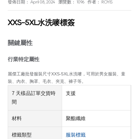
發佈日期： April 08, 2024
瀏覽數： 1096
作者： ROYIS
XXS-5XL水洗嘜標簽
關鍵屬性
行業特定屬性
麗傑工廠
批發服裝尺寸XXS-5XL水洗嘜
，可用於男女服裝、童
裝、內衣、胸罩、毛衣、夾克、褲子等。
7 天樣品訂單交貨時
支援
間
材料
聚酯纖維
標籤類型
服裝標籤