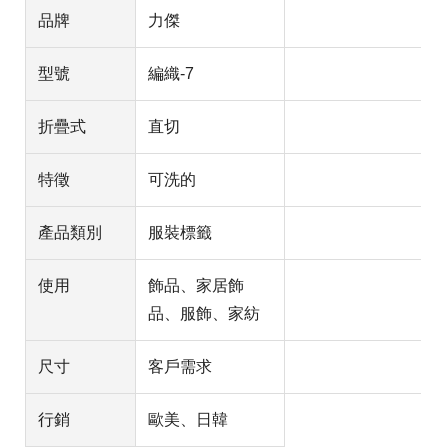
品牌
力傑
型號
編織-7
折疊式
直切
特徵
可洗的
產品類別
服裝標籤
使用
飾品、家居飾
品、服飾、家紡
尺寸
客戶需求
行銷
歐美、日韓