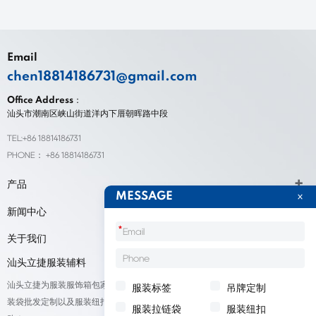
Email
chen18814186731@gmail.com
Office Address：
汕头市潮南区峡山街道洋内下厝朝晖路中段
TEL:+86 18814186731
PHONE： +86 18814186731
产品
MESSAGE
新闻中心
*
关于我们
汕头立捷服装辅料
汕头立捷为服装服饰箱包家纺鞋帽标签等产品厂家提供标签定制、吊牌定做、包
服装标签
吊牌定制
装袋批发定制以及服装纽扣低价批量出售；我们承接来自全球的订单，欢迎采
服装拉链袋
服装纽扣