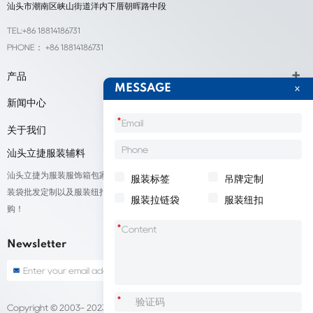
汕头市潮南区峡山街道洋内下厝朝晖路中段
TEL:+86 18814186731
PHONE： +86 18814186731
产品
MESSAGE
新闻中心
*
关于我们
汕头立捷服装辅料
汕头立捷为服装服饰箱包家纺鞋帽标签等产品厂家提供标签定制、吊牌定做、包
服装标签
吊牌定制
装袋批发定制以及服装纽扣低价批量出售；我们承接来自全球的订单，欢迎采
服装拉链袋
服装纽扣
购！
*
Newsletter
*
Copyright © 2003- 2023 汕头立捷服装标签定做
Sitemap