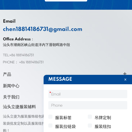
Email
chen18814186731@gmail.com
Office Address：
汕头市潮南区峡山街道洋内下厝朝晖路中段
TEL:+86 18814186731
PHONE： +86 18814186731
产品
MESSAGE
新闻中心
*
关于我们
汕头立捷服装辅料
汕头立捷为服装服饰箱包家纺鞋帽标签等产品厂家提供标签定制、吊牌定做、包
服装标签
吊牌定制
装袋批发定制以及服装纽扣低价批量出售；我们承接来自全球的订单，欢迎采
服装拉链袋
服装纽扣
购！