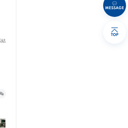
MESSAGE
TOP
器結