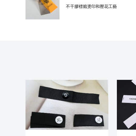
不干膠標籤燙印和壓花工藝