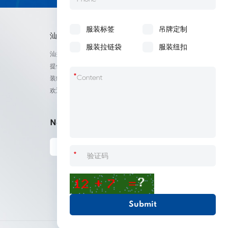
服装标签
吊牌定制
汕头立捷服装辅料
服装拉链袋
服装纽扣
汕头立捷为服装服饰箱包家纺鞋帽标签等产品厂家
提供标签定制、吊牌定做、包装袋批发定制以及服
*
装纽扣低价批量出售；我们承接来自全球的订单，
欢迎采购！
Newsletter
*