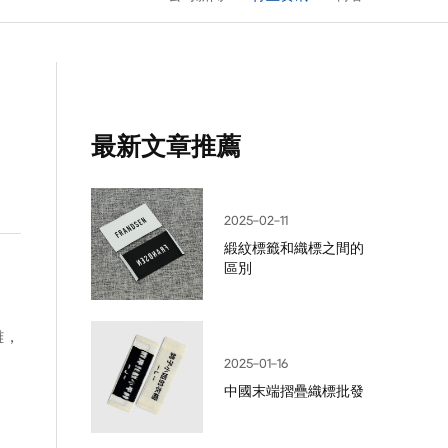
最新文章推薦
2025-02-11
緞紋標籤和織標之間的
區別
雜，
2025-01-16
中國末端摺疊織標批發