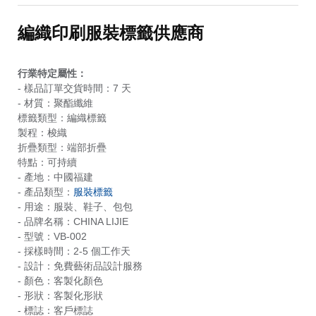
編織印刷服裝標籤供應商
行業特定屬性：
- 樣品訂單交貨時間：7 天
- 材質：聚酯纖維
標籤類型：
編織標籤
製程：梭織
折疊類型：端部折疊
特點：可持續
- 產地：中國福建
- 產品類型：
服裝標籤
- 用途：服裝、鞋子、包包
- 品牌名稱：CHINA LIJIE
- 型號：VB-002
- 採樣時間：2-5 個工作天
- 設計：免費藝術品設計服務
- 顏色：客製化顏色
- 形狀：客製化形狀
- 標誌：客戶標誌