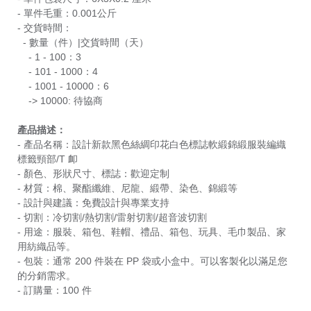
- 單件毛重：0.001公斤
- 交貨時間：
- 數量（件）|交貨時間（天）
- 1 - 100：3
- 101 - 1000：4
- 1001 - 10000：6
-> 10000: 待協商
產品描述：
- 產品名稱：設計新款黑色絲綢印花白色標誌軟緞錦緞服裝編織
標籤頸部/T 卹
- 顏色、形狀尺寸、標誌：歡迎定制
- 材質：棉、聚酯纖維、尼龍、緞帶、染色、錦緞等
- 設計與建議：免費設計與專業支持
- 切割：冷切割/熱切割/雷射切割/超音波切割
- 用途：服裝、箱包、鞋帽、禮品、箱包、玩具、毛巾製品、家
用紡織品等。
- 包裝：通常 200 件裝在 PP 袋或小盒中。可以客製化以滿足您
的分銷需求。
- 訂購量：100 件