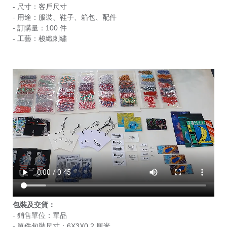
- 尺寸：客戶尺寸
- 用途：服裝、鞋子、箱包、配件
- 訂購量：100 件
- 工藝：梭織刺繡
包裝及交貨：
- 銷售單位：單品
- 單件包裝尺寸：6X3X0.2 厘米