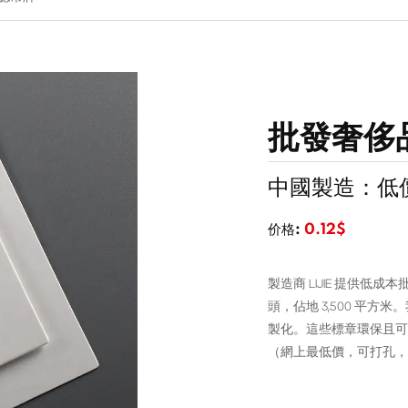
批發奢侈
中國製造：低
价格:
0.12$
製造商 LIJIE 提供
頭，佔地 3,500 平
製化。這些標章環保且可回
（網上最低價，可打孔，