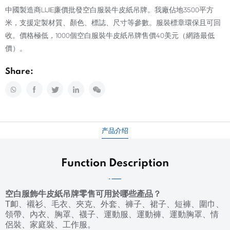
中國製造商LIJIE廉價批發空白服裝牛皮紙吊牌。我廠佔地3500平方
米，支援定製材質、顏色、標誌、尺寸等參數。服裝標章環保且可回
收。價格極低，1000個空白服裝牛皮紙吊牌售價40美元（網路最低
價）。
Share:
产品介绍
Function Description
空白服飾牛皮紙吊牌零售可用於哪些產品？
T卹、襯衫、毛衣、夾克、外套、褲子、裙子、短褲、圍巾、
領帶、內衣、胸罩、襪子、運動服、運動褲、運動胸罩、情
侶裝、家庭裝、工作服。