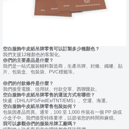
空白服飾
牛皮
紙吊牌零售可以訂製多少種顏色？
我們支援12種顏色的客製化。
你們的主要產品是什麼？
我們是一站式服裝輔料製造商，生產吊牌、封條、織嘜、貼
片、包裝盒、包裝袋、PVC標籤等。
你們的付款條件是什麼？
我們接受電匯、信用狀、付款交單、西聯匯款。
空白服飾
牛皮
紙吊牌零售的運送方式有哪些？
快遞（DHL/UPS/FedEx/TNT/EMS）、空運、海運。
空白服飾
牛皮
紙吊牌零售包裝如何？
包裝因產品而異。通常，100 至 1,000 件裝在一個 PP 袋或
小盒子中。我們接受特殊要求，以節省您的時間和麻煩。
我可以參觀你們的服裝吊牌工廠嗎？