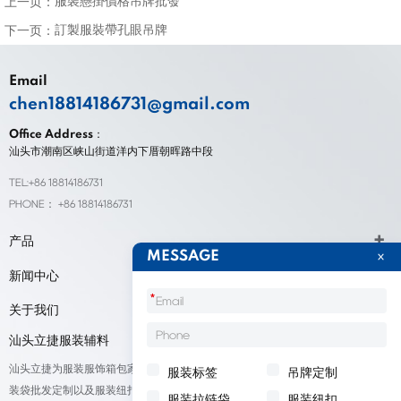
服裝懸掛價格吊牌批發
上一页：
訂製服裝帶孔眼吊牌
下一页：
Email
chen18814186731@gmail.com
Office Address：
汕头市潮南区峡山街道洋内下厝朝晖路中段
TEL:+86 18814186731
PHONE： +86 18814186731
产品
MESSAGE
新闻中心
*
关于我们
汕头立捷服装辅料
汕头立捷为服装服饰箱包家纺鞋帽标签等产品厂家提供标签定制、吊牌定做、包
服装标签
吊牌定制
装袋批发定制以及服装纽扣低价批量出售；我们承接来自全球的订单，欢迎采
服装拉链袋
服装纽扣