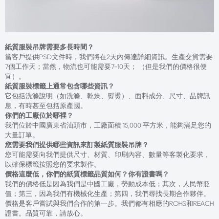
紙質服裝吊牌需要多長時間？
當客戶提供PSD文件時，我們將在2天內傳達詳細資訊。生產交貨需要
7個工作天；當然，物流也可能需要7-10天； （但是我們的價格很便
宜）。
紙質服裝標籤上通常包含哪些資訊？
它包括洗滌說明（如洗滌、乾燥、熨燙）、面料成分、尺寸、品牌訊
息，有時甚至包括原產國。
你們的工廠位於哪裡？
我們位於中國廣東省汕頭市，工廠面積 15,000 平方米，能夠滿足您的
大量訂單。
您需要我們提供哪些資訊來訂製紙質服裝吊牌？
您可能需要向我們提供尺寸、材質、印刷內容、數量等客製化要求，
以確保標籤按照您的要求製作。
價格這麼低，你們的紙質標籤品質如何？你有證書嗎？
我們的價格低是因為我們是中國工廠，勞動成本低；其次，人民幣貶
值；第三，因為我們有機械化生產；第四，我們尋找長期合作夥伴。
價格是客戶嘗試與我們合作的第一步。我們都有相應的ROHS和REACH
證書。品質可靠，請放心。