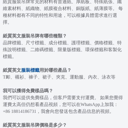
紙質服裝吊牌常見的材料有普通紙、厚紙板、特殊紙張、纖
維素材料、紙織物、紙膜複合材料、銅版紙、紙薄膜等。 每
種材料都有不同的特性和用途，可以根據具體需求進行選
擇。
紙質英文服裝吊牌有哪些種類？
品牌標籤、尺寸標籤、成分標籤、護理標籤、價格標籤、特
殊說明標籤、二維碼標籤、限量版標籤、環保標籤和客製化
標籤。
紙質英文
服裝標籤
用於哪些產品？
T卹、襯衫、褲子、裙子、夾克、運動服、內衣、泳衣等
我可以獲得免費樣品嗎？
我們可以提供免費樣品，但客戶需要支付運費。 如果您覺得
運費太高但仍想看產品視頻，您可以在WhatsApp上加我：
+86 18814186731，我會向您發送包含產品信息的視頻。
紙質英文服裝吊牌價格是多少？