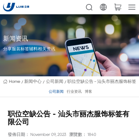
新闻资讯
分享服装标签辅料相关资讯
Home
新闻中心
公司新闻
职位空缺公告 - 汕头市丽杰服饰标签
公司新闻
行业资讯
博客
职位空缺公告 - 汕头市丽杰服饰标签有
限公司
發佈日期： November 09, 2023
瀏覽數： 1840