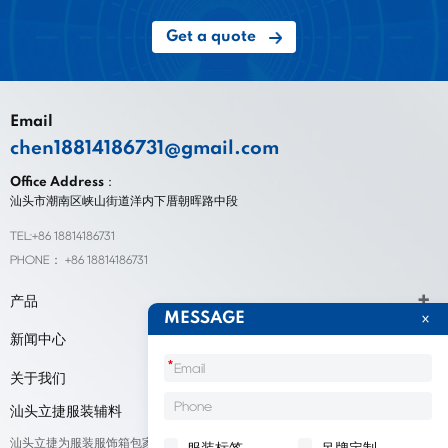
Get a quote
Email
chen18814186731@gmail.com
Office Address：
汕头市潮南区峡山街道洋内下厝朝晖路中段
TEL:+86 18814186731
PHONE： +86 18814186731
产品
MESSAGE
新闻中心
*
关于我们
汕头立捷服装辅料
汕头立捷为服装服饰箱包家纺鞋帽标签等产品厂家提供标签定制、吊牌定做、包